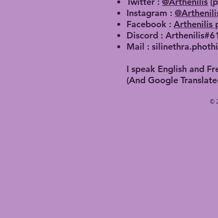
Twitter :
@Arthenilis
(
p
Instagram :
@Arthenili
Facebook :
Arthenilis
Discord : Arthenilis#
Mail :
silinethra.phot
I speak English and Fr
(And Google Translate
© 2